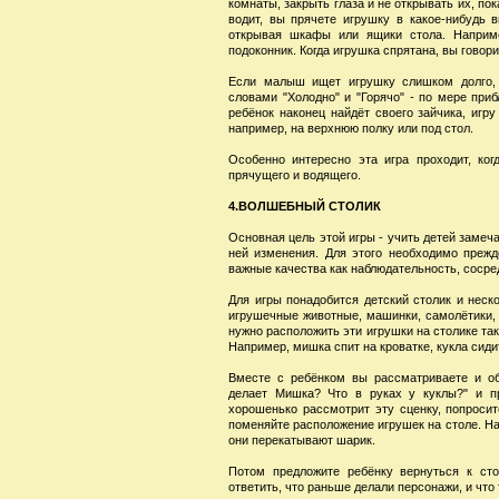
комнаты, закрыть глаза и не открывать их, пок
водит, вы прячете игрушку в какое-нибудь 
открывая шкафы или ящики стола. Наприме
подоконник. Когда игрушка спрятана, вы говори
Если малыш ищет игрушку слишком долго, 
словами "Холодно" и "Горячо" - по мере приб
ребёнок наконец найдёт своего зайчика, игр
например, на верхнюю полку или под стол.
Особенно интересно эта игра проходит, ко
прячущего и водящего.
4.ВОЛШЕБНЫЙ СТОЛИК
Основная цель этой игры - учить детей замеч
ней изменения. Для этого необходимо преж
важные качества как наблюдательность, сосре
Для игры понадобится детский столик и неско
игрушечные животные, машинки, самолётики, к
нужно расположить эти игрушки на столике так
Например, мишка спит на кроватке, кукла сидит
Вместе с ребёнком вы рассматриваете и об
делает Мишка? Что в руках у куклы?" и пр
хорошенько рассмотрит эту сценку, попросит
поменяйте расположение игрушек на столе. На
они перекатывают шарик.
Потом предложите ребёнку вернуться к сто
ответить, что раньше делали персонажи, и что 