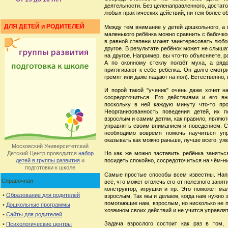
деятельности. Без целенаправленного, достат
любых практических действий, ни тем более о
ДЛЯ ДЕТЕЙ и РОДИТЕЛЕЙ
Между тем внимание у детей дошкольного, а 
маленького ребёнка можно сравнить с бабочкой
в равной степени может заинтересовать любой
другое. В результате ребёнок может не слышат
на другое. Например, вы что-то объясняете, р
А по оконному стеклу ползёт муха, а ряд
притягивают к себе ребёнка. Он долго смотр
гремят или даже падают на пол). Естественно
И порой такой "ученик" очень даже хочет на
сосредоточиться. Его действиями и его вн
поскольку в ней каждую минуту что-то про
Неорганизованность поведения детей, их 
взрослым и самим детям, как правило, являют
управлять своим вниманием и поведением. С
необходимо вовремя помочь научиться уп
оказывать как можно раньше, лучше всего, уже 
Московский Университетский
Детский Центр проводится
набор
Но как же можно заставить ребёнка занять
детей в группы развития
и
посидеть спокойно, сосредоточиться на чём-н
подготовки к школе
Самые простые способы всем известны. Нап
Справочная
всё, что может отвлечь его от полезного заняти
конструктор, игрушки и пр. Это поможет ма
•
Образование для родителей
взрослым. Так мы и делаем, когда нам нужно 
помогающие нам, взрослым, но нисколько не п
•
Дошкольные программы
хозяином своих действий и не учится управля
•
Сайты для родителей
Задача взрослого состоит как раз в том,
•
Психологические центры