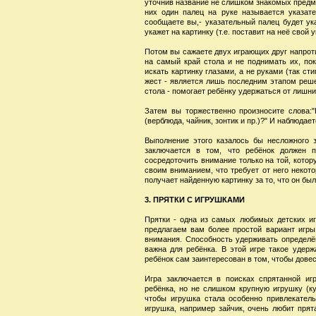
уточнив название не слишком знакомых предме
них один палец на руке называется указате
сообщаете вы,- указательный палец будет ука
укажет на картинку (т.е. поставит на неё свой 
Потом вы сажаете двух играющих друг напроти
на самый край стола и не поднимать их, по
искать картинку глазами, а не руками (так с
жест - является лишь последним этапом реше
стола - помогает ребёнку удержаться от лишн
Затем вы торжественно произносите слова:"
(верблюда, чайник, зонтик и пр.)?" И наблюдае
Выполнение этого казалось бы несложного 
заключается в том, что ребёнок должен п
сосредоточить внимание только на той, котор
своим вниманием, что требует от него некото
получает найденную картинку за то, что он б
3. ПРЯТКИ С ИГРУШКАМИ
Прятки - одна из самых любимых детских иг
предлагаем вам более простой вариант игры
внимания. Способность удерживать определён
важна для ребёнка. В этой игре такое удерж
ребёнок сам заинтересован в том, чтобы довес
Игра заключается в поисках спрятанной иг
ребёнка, но не слишком крупную игрушку (ку
чтобы игрушка стала особенно привлекатель
игрушка, например зайчик, очень любит прята