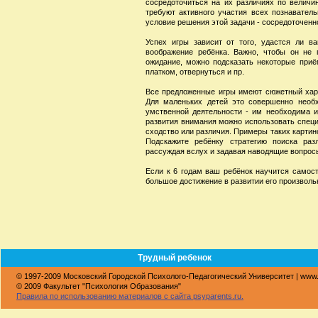
сосредоточиться на их различиях по величи
требуют активного участия всех познавател
условие решения этой задачи - сосредоточенн
Успех игры зависит от того, удастся ли в
воображение ребёнка. Важно, чтобы он не 
ожидание, можно подсказать некоторые приём
платком, отвернуться и пр.
Все предложенные игры имеют сюжетный хара
Для маленьких детей это совершенно необх
умственной деятельности - им необходима и
развития внимания можно использовать специ
сходство или различия. Примеры таких картино
Подскажите ребёнку стратегию поиска раз
рассуждая вслух и задавая наводящие вопросы
Если к 6 годам ваш ребёнок научится самост
большое достижение в развитии его произволь
Трудный ребенок
© 1997-2009 Московский Городской Психолого-Педагогический Университет | www
© 2009 Факультет "Психология Образования"
Правила по использованию материалов с сайта psyparents.ru.