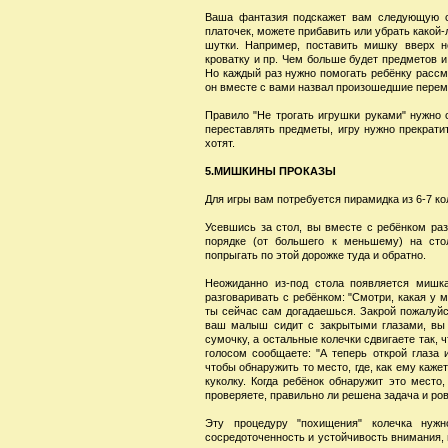
Ваша фантазия подскажет вам следующую сц
платочек, можете прибавить или убрать какой-
шутки. Например, поставить мишку вверх н
кроватку и пр. Чем больше будет предметов и
Но каждый раз нужно помогать ребёнку рассм
он вместе с вами назвал произошедшие перемен
Правило "Не трогать игрушки руками" нужно 
переставлять предметы, игру нужно прекрати
хотят.
5.МИШКИНЫ ПРОКАЗЫ
Для игры вам потребуется пирамидка из 6-7 к
Усевшись за стол, вы вместе с ребёнком ра
порядке (от большего к меньшему) на стол
попрыгать по этой дорожке туда и обратно.
Неожиданно из-под стола появляется мишка
разговаривать с ребёнком: "Смотри, какая у м
ты сейчас сам догадаешься. Закрой пожалуйст
ваш малыш сидит с закрытыми глазами, вы 
сумочку, а остальные колечки сдвигаете так,
голосом сообщаете: "А теперь открой глаза и
чтобы обнаружить то место, где, как ему каже
куколку. Когда ребёнок обнаружит это место
проверяете, правильно ли решена задача и ро
Эту процедуру "похищения" колечка нужн
сосредоточенность и устойчивость внимания,