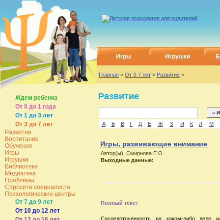
Игры
Игрушки
Б
Главная
>
От 3-7 лет
>
Развитие
>
Развитие
Ждем ребенка
От 0 до 1 года
От 1 до 3 лет
От 3 до 7 лет
А
Б
В
Г
Д
Е
Ж
З
И
К
Л
М
Развитие
Воспитание
Игры, развивающие внимание
Обучение
Игры
Автор(ы): Смирнова Е.О.
Игрушки
Выходные данные:
Библиотека
Медиатека
Проблемы
Спросите специалиста
Психологические центры
От 7 до 9 лет
Полный текст
От 10 до 12 лет
Сосредоточенность на каком-либо деле 
От 13 до 16 лет