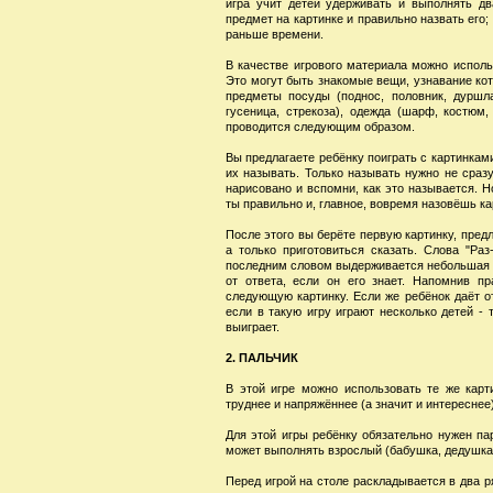
игра учит детей удерживать и выполнять дв
предмет на картинке и правильно назвать его;
раньше времени.
В качестве игрового материала можно исполь
Это могут быть знакомые вещи, узнавание ко
предметы посуды (поднос, половник, дуршлаг
гусеница, стрекоза), одежда (шарф, костюм,
проводится следующим образом.
Вы предлагаете ребёнку поиграть с картинками
их называть. Только называть нужно не сразу
нарисовано и вспомни, как это называется. Но
ты правильно и, главное, вовремя назовёшь ка
После этого вы берёте первую картинку, предл
а только приготовиться сказать. Слова "Раз-
последним словом выдерживается небольшая па
от ответа, если он его знает. Напомнив п
следующую картинку. Если же ребёнок даёт от
если в такую игру играют несколько детей - 
выиграет.
2. ПАЛЬЧИК
В этой игре можно использовать те же карт
труднее и напряжённее (а значит и интереснее)
Для этой игры ребёнку обязательно нужен пар
может выполнять взрослый (бабушка, дедушка,
Перед игрой на столе раскладывается в два 