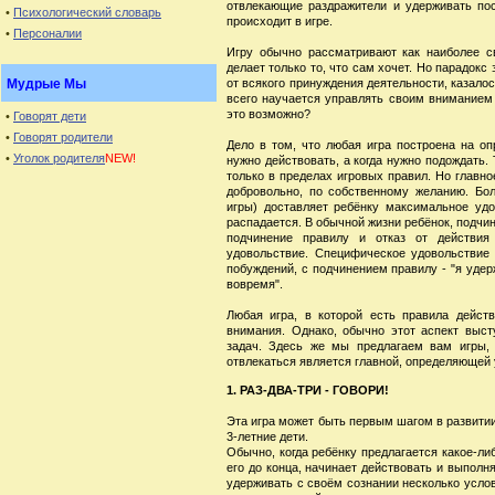
отвлекающие раздражители и удерживать по
•
Психологический словарь
происходит в игре.
•
Персоналии
Игру обычно рассматривают как наиболее с
делает только то, что сам хочет. Но парадокс
Мудрые Мы
от всякого принуждения деятельности, казало
всего научается управлять своим вниманием
это возможно?
•
Говорят дети
•
Говорят родители
Дело в том, что любая игра построена на опр
•
Уголок родителя
NEW!
нужно действовать, а когда нужно подождать.
только в пределах игровых правил. Но главно
добровольно, по собственному желанию. Бол
игры) доставляет ребёнку максимальное уд
распадается. В обычной жизни ребёнок, подчиня
подчинение правилу и отказ от действия
удовольствие. Специфическое удовольствие
побуждений, с подчинением правилу - "я удер
вовремя".
Любая игра, в которой есть правила действ
внимания. Однако, обычно этот аспект выс
задач. Здесь же мы предлагаем вам игры, 
отвлекаться является главной, определяющей у
1. РАЗ-ДВА-ТРИ - ГОВОРИ!
Эта игра может быть первым шагом в развитии
3-летние дети.
Обычно, когда ребёнку предлагается какое-ли
его до конца, начинает действовать и выполн
удерживать с своём сознании несколько услов