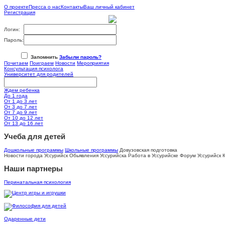
О проекте
Пресса о нас
Контакты
Ваш личный кабинет
Регистрация
Логин:
Пароль:
Запомнить
Забыли пароль?
Почитаем
Поиграем
Новости
Мероприятия
Консультация психолога
Университет для родителей
Ждем ребенка
До 1 года
От 1 до 3 лет
От 3 до 7 лет
От 7 до 9 лет
От 10 до 12 лет
От 13 до 16 лет
Учеба для детей
Дошкольные программы
Школьные программы
Довузовская подготовка
Новости города Уссурийск Обьявления Уссурийска Работа в Уссурийске Форум Уссурийск К
Наши партнеры
Перинатальная психология
Одаренные дети