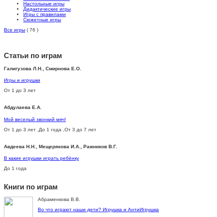
Настольные игры
Дидактические игры
Игры с правилами
Сюжетные игры
Все игры
( 76 )
Статьи по играм
Галигузова Л.Н., Смирнова Е.О.
Игры и игрушки
От 1 до 3 лет
Абдулаева Е.А.
Мой веселый звонкий мяч!
От 1 до 3 лет ,До 1 года ,От 3 до 7 лет
Авдеева Н.Н., Мещерякова И.А., Ражников В.Г.
В какие игрушки играть ребёнку
До 1 года
Книги по играм
Абраменкова В.В.
Во что играют наши дети? Игрушка и АнтиИгрушка