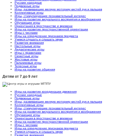
Русские народные
Подвижные игры
Игры, развивающие мелкую моторику кистей рук и пальцев
Коллективные игры
Игры, стимулирующие познавательный интерес
Игры на развитие визуального восприятия и воображения
Обучающие игры
Ориентация в пространстве и времени
Игры на развитие пространственной ориентации
Игры с числами
Игры на определение признаков предмета
Учимся слушать и слышать звуки
Развитие внимания
Настольные игры
Дидактические игры
Игры с правилами
Сюжетные игры
Жестовые игры
Пальчиковые игры
Телесные игры
Игры на развитие общения
Детям от 7 до 9 лет
Игры на развитие координации движения
Русские народные
Подвижные игры
Игры, развивающие мелкую моторику кистей рук и пальцев
Коллективные игры
Игры, стимулирующие познавательный интерес
Игры на развитие визуального восприятия и воображения
Обучающие игры
Ориентация в пространстве и времени
Игры на развитие пространственной ориентации
Игры с числами
Игры на определение признаков предмета
Учимся слушать и слышать звуки
Развитие внимания