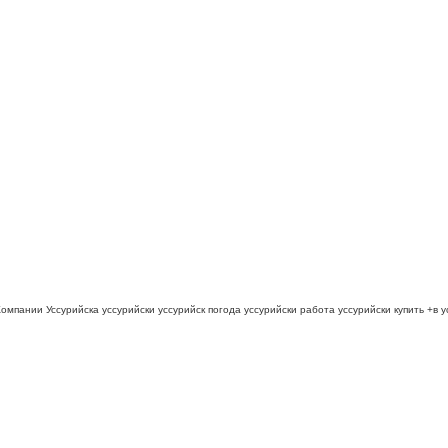
омпании Уссурийска уссурийски уссурийск погода уссурийски работа уссурийски купить +в у