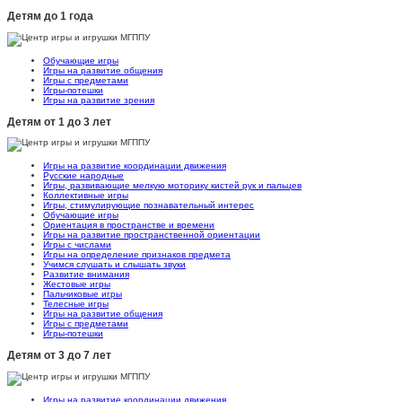
Детям до 1 года
Обучающие игры
Игры на развитие общения
Игры с предметами
Игры-потешки
Игры на развитие зрения
Детям от 1 до 3 лет
Игры на развитие координации движения
Русские народные
Игры, развивающие мелкую моторику кистей рук и пальцев
Коллективные игры
Игры, стимулирующие познавательный интерес
Обучающие игры
Ориентация в пространстве и времени
Игры на развитие пространственной ориентации
Игры с числами
Игры на определение признаков предмета
Учимся слушать и слышать звуки
Развитие внимания
Жестовые игры
Пальчиковые игры
Телесные игры
Игры на развитие общения
Игры с предметами
Игры-потешки
Детям от 3 до 7 лет
Игры на развитие координации движения