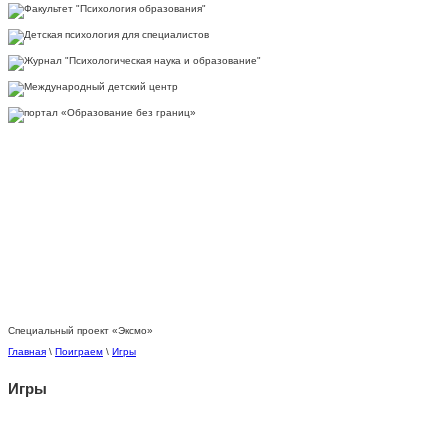
Специальный проект «Эксмо»
Главная
\
Поиграем
\
Игры
Игры