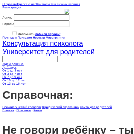
О проекте
Пресса о нас
Контакты
Ваш личный кабинет
Регистрация
Логин:
Пароль:
Запомнить
Забыли пароль?
Почитаем
Поиграем
Новости
Мероприятия
Консультация психолога
Университет для родителей
Ждем ребенка
До 1 года
От 1 до 3 лет
От 3 до 7 лет
От 7 до 9 лет
От 10 до 12 лет
От 13 до 16 лет
Cправочная:
Психологический словарик
Юридический справочник
Сайты для родителей
Главная
\
Почитаем
\
Книги
Не говори ребёнку – ты