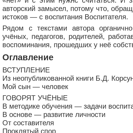
«нет» и с этим нужнс считаться. И з
авторский замысел, потому что, обращ
истоков — с воспитания Вос­питателя.
Рядом с текстами автора органично
учёных, педагогов, родителей, работа
воспо­минания, прошедших у неё собст
Оглавление
ВСТУПЛЕНИЕ
Из неопубликованной книги Б.Д. Корс
Мой сын — человек
ГОВОРЯТ УЧЁНЫЕ
В методике обучения — задачи воспит
В основе — развитие личности
От составителя
Проклятый спор