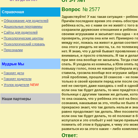
От 3-7 лет
Вопрос
№ 2577
Справочная
Здравствуйте! У нас такая ситуация – ребёнк
•
Образование для родителей
Причём последнее время это очень обострил
ребёнка есть, но с нами он не живёт с того
•
Дошкольные программы
сохранили дружеские отношения и ребёнок р
•
Сайты для родителей
своими игрушками и засыпает она одна – я 
•
Психологические центры
проверить, уснула она или нет. Примерно го
между ног, ложась на живот и делая соотве
•
Психологический словарь
она этого увидеть не могла, т.к. по телеви
•
Персоналии
нет. Я знаю, что у детей бывает проявление
вниманье, и просто отвлекать. Я так и делал
при мне она вообще не засыпала. Тогда стал
Мудрые Мы
спать. Я уходила из комнаты, а Юля опять п
повышу голос, пока не накажу (отбирала игр
ставила, грозила вообще все игрушки забра
•
Говорят дети
этой проблеме, прошли 10 сеансов – не пом
•
Говорят родители
только в своей кровати перед или после сн
•
Уголок родителя
NEW!
неё не смотрят, даже находясь с ней в одной
если она так будет делать, то мне придётся 
больнице с другими такими же детьми, котор
Наши партнеры
то она сказала, что у ребёнка это всё на б
сознания, наказывая за это, чтобы не было 
прекрасно знает, что так делать нельзя и знае
равно продолжает так делать. Мне посовето
если она так будет делать, то её положат в
испугался и это отобьёт у неё такую привычк
помнить об этом в будущем, к чему это може
развиться из-за этого какие – либо комплек
Ответ: