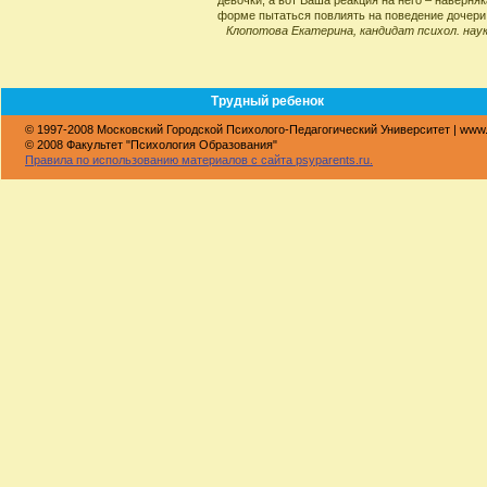
девочки, а вот Ваша реакция на него – наверняк
форме пытаться повлиять на поведение дочери,
Клопотова Екатерина, кандидат психол. нау
Трудный ребенок
© 1997-2008 Московский Городской Психолого-Педагогический Университет | www
© 2008 Факультет "Психология Образования"
Правила по использованию материалов с сайта psyparents.ru.