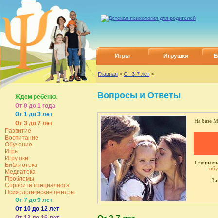
Игры
Игрушки
Б
Главная
>
От 3-7 лет
>
Вопросы и Ответы
Ждем ребенка
От 0 до 1 года
От 1 до 3 лет
На базе М
От 3 до 7 лет
Развитие
Воспитание
Обучение
Игры
Игрушки
Специалис
Библиотека
обу
Медиатека
Проблемы
За
Спросите специалиста
Психологические центры
От 7 до 9 лет
От 10 до 12 лет
От 13 до 16 лет