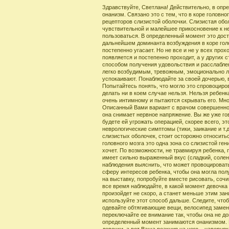
Здравствуйте, Светлана! Действительно, в опре
онанизм. Связано это с тем, что в коре головн
рецепторов слизистой оболочки. Слизистая обо
чувствительной и малейшее прикосновение к не
пользоваться. В определенный момент это дости
дальнейшем доминанта возбуждения в коре голо
постепенно угасает. Но не все и не у всех прох
появляется и постепенно проходит, а у других 
способом получения удовольствия и расслаблен
легко возбудимым, тревожным, эмоционально л
успокаивают. Понаблюдайте за своей дочерью, в
Попытайтесь понять, что могло это спровоциро
делать ни в коем случае нельзя. Нельзя ребенка
очень интимному и пытаются скрывать его. Мног
Описанный Вами вариант с врачом совершенно 
она снимает нервное напряжение. Вы же уже гов
будете ей угрожать операцией, скорее всего, эт
неврологические симптомы (тики, заикание и т.д
слизистых оболочек, стоит осторожно относитьс
головного мозга это одна зона со слизистой ген
хочет. По возможности, не травмируя ребенка, 
имеет сильно выраженный вкус (сладкий, солены
наблюдения выяснить, что может провоцироват
сферу интересов ребенка, чтобы она могла пол
на выставку, попробуйте вместе рисовать, сочин
все время наблюдайте, в какой момент девочка
произойдет не скоро, а станет меньше этим зан
используйте этот способ дальше. Следите, что
одевайте обтягивающие вещи, велосипед заменит
переключайте ее внимание так, чтобы она не до
определенный момент занимаются онанизмом. 