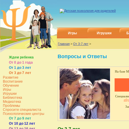
Игры
Игрушки
Б
Главная
>
От 3-7 лет
>
Вопросы и Ответы
Ждем ребенка
От 0 до 1 года
От 1 до 3 лет
На базе М
От 3 до 7 лет
Развитие
Воспитание
Обучение
Игры
Игрушки
Специалис
Библиотека
обу
Медиатека
Проблемы
За
Спросите специалиста
Психологические центры
От 7 до 9 лет
От 10 до 12 лет
От 13 до 16 лет