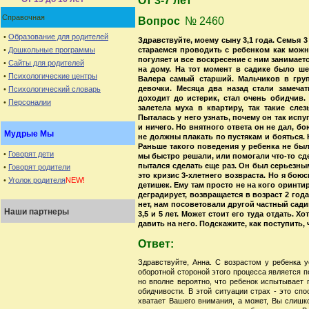
От 3-7 лет
Справочная
Вопрос
№ 2460
•
Образование для родителей
Здравствуйте, моему сыну 3,1 года. Семья 3
•
Дошкольные программы
стараемся проводить с ребенком как мож
погуляет и все воскресение с ним занимается
•
Сайты для родителей
на дому. На тот момент в садике было ше
•
Психологические центры
Валера самый старший. Мальчиков в груп
девочки. Месяца два назад стали замеча
•
Психологический словарь
доходит до истерик, стал очень обидчив. 
•
Персоналии
залетела муха в квартиру, так такие сле
Пыталась у него узнать, почему он так испу
и ничего. Но внятного ответа он не дал, б
Мудрые Мы
не должны плакать по пустякам и бояться.
Раньше такого поведения у ребенка не было
•
Говорят дети
мы быстро решали, или помогали что-то сд
пытался сделать еще раз. Он был серьезным
•
Говорят родители
это кризис 3-хлетнего возвраста. Но я бою
•
Уголок родителя
NEW!
детишек. Ему там просто не на кого оринти
деградирует, возвращается в возраст 2 год
нет, нам посоветовали другой частный садик,
Наши партнеры
3,5 и 5 лет. Может стоит его туда отдать. 
давить на него. Подскажите, как поступить,
Ответ:
Здравствуйте, Анна. С возрастом у ребенка у
оборотной стороной этого процесса является п
но вполне вероятно, что ребенок испытывает 
обидчивости. В этой ситуации страх - это сп
хватает Вашего внимания, а может, Вы слишко