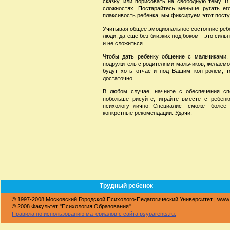
сказку, или порисовать на свободную тему. В
сложностях. Постарайтесь меньше ругать ег
плаксивость ребенка, мы фиксируем этот посту
Учитывая общее эмоциональное состояние ребен
люди, да еще без близких под боком - это силь
и не сложиться.
Чтобы дать ребенку общение с мальчиками, 
подружитель с родителями мальчиков, желаемо
будут хоть отчасти под Вашим контролем, т
достаточно.
В любом случае, начните с обеспечения спо
побольше рисуйте, играйте вместе с ребенк
психологу лично. Специалист сможет более
конкретные рекомендации. Удачи.
Трудный ребенок
© 1997-2008 Московский Городской Психолого-Педагогический Университет | www
© 2008 Факультет "Психология Образования"
Правила по использованию материалов с сайта psyparents.ru.