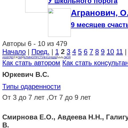
У школьного порога
Агранович, О.
9 месяцев счаст
Авторы 6 - 10 из 479
Начало
|
Пред.
|
1
2
3
4
5
6
7
8
9
10
11
А
Б
В
Г
Д
Е
Ё
Ж
З
И
Й
К
Л
М
Н
О
П
Р
С
Т
У
Ф
Х
Ц
Ч
Ш
Щ
Ъ
Ы
Ь
Э
Ю
Я
Как стать автором
Как стать консульта
Юркевич В.С.
Типы одаренности
От 3 до 7 лет ,От 7 до 9 лет
Смирнова Е.О., Авдеева Н.Н., Галигу
В.