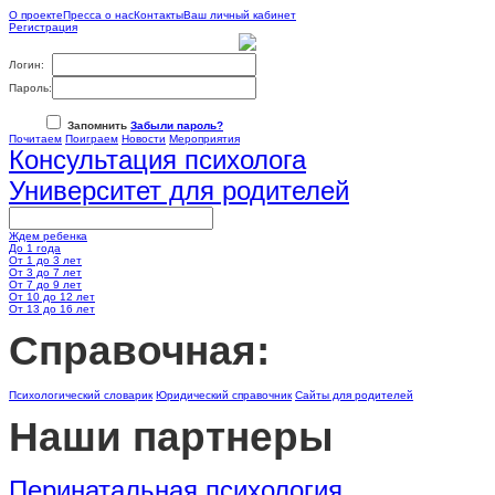
О проекте
Пресса о нас
Контакты
Ваш личный кабинет
Регистрация
Логин:
Пароль:
Запомнить
Забыли пароль?
Почитаем
Поиграем
Новости
Мероприятия
Консультация психолога
Университет для родителей
Ждем ребенка
До 1 года
От 1 до 3 лет
От 3 до 7 лет
От 7 до 9 лет
От 10 до 12 лет
От 13 до 16 лет
Cправочная:
Психологический словарик
Юридический справочник
Сайты для родителей
Наши партнеры
Перинатальная психология