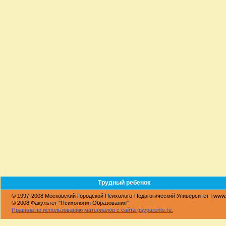
Трудный ребенок
© 1997-2008 Московский Городской Психолого-Педагогический Университет | www
© 2008 Факультет "Психология Образования"
Правила по использованию материалов с сайта psyparents.ru.