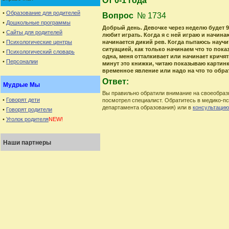
От 0-1 года
•
Образование для родителей
Вопрос
№ 1734
•
Дошкольные программы
Добрый день. Девочке через неделю будет 9 
•
Сайты для родителей
любит играть. Когда я с ней играю и начина
•
Психологические центры
начинается дикий рев. Когда пытаюсь научи
ситуацией, как только начинаем что то пока
•
Психологический словарь
одна, меня отталкивает или начинает кричят
•
Персоналии
минут это книжки, читаю показываю картинк
временное явление или надо на что то обра
Ответ:
Мудрые Мы
Вы правильно обратили внимание на своеобразн
•
Говорят дети
посмотрел специалист. Обратитесь в медико-пс
департамента образования) или в
консультацию
•
Говорят родители
•
Уголок родителя
NEW!
Наши партнеры