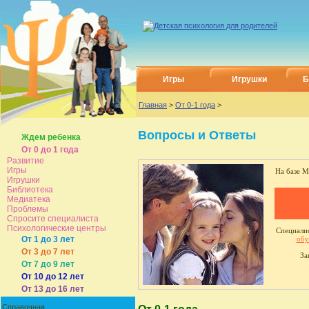
Игры
Игрушки
Б
Главная
>
От 0-1 года
>
Вопросы и Ответы
Ждем ребенка
От 0 до 1 года
Развитие
Игры
На базе М
Игрушки
Библиотека
Медиатека
Проблемы
Спросите специалиста
Психологические центры
Специалис
От 1 до 3 лет
обу
От 3 до 7 лет
За
От 7 до 9 лет
От 10 до 12 лет
От 13 до 16 лет
Справочная