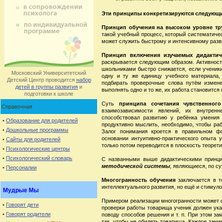
Эти принципы конкретизируются следующ
Принцип обучения на высоком уровне тр
такой учебный процесс, который систематиче
может служить быстрому и интенсивному раз
Принцип включения изучаемых дидактич
раскрывается следующим образом. Активнос
школьниками быстро снижается, если ученик
Московский Университетский
одну и ту же единицу учебного материала,
Детский Центр проводится
набор
подбирать проверочные слова путём измене
детей в группы развития
и
выполнять одно и то же, их работа становитс
подготовки к школе
Суть
принципа сочетания чувственног
Справочная
взаимозависимости явлений, их внутрен
способствовал развитию у ребёнка умения 
•
Образование для родителей
продуктивно мыслить, необходимо, чтобы раб
•
Дошкольные программы
Залог понимания кроется в правильном фо
основании интуитивно-практического опыта
•
Сайты для родителей
только потом переводится в плоскость теорет
•
Психологические центры
•
Психологический словарь
С названными выше дидактическими принц
методической системы
, являющиеся, по су
•
Персоналии
Многогранность обучения
заключается в т
интеллектуального развития, но ещё и стимул
Мудрые Мы
Примером реализации многогранности может 
•
Говорят дети
проверки работы товарища ученик должен ука
•
Говорят родители
поводу способов решения и т. п. При этом за
так, чтобы не обидеть товарища. Каждое заме