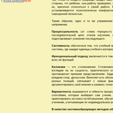
•
Уголок родителя
NEW!
стороны, тот ребёнок, чью работу проверяют,
их, критично относиться к своей работе. 
устанавливается психологически комфортн
самоценной личностью.
Таким образом, одно и то же упражнение 
напряжение.
Процессуальность
(от слова «процесс») 
последовательной цепи этапов изучения,
подготавливает усвоение последующего.
Системность
обеспечена тем, что учебный 
системы, где каждая единица учебного матери
Функциональный подход
заключается в том,
всех её функций.
Коллизии
— это столкновение. Столкновен
взглядом на их сущность, практического о
противоречит прежним представлениям. Зада
рождали спор, дискуссию. Выясняя суть обозн
разных позиций, связывают с новым фа
аргументировать своё мнение и уважать точки 
Вариантность
выражается в гибкости процес
способами, которые выбирает сам ученик.
ориентировать на поиск путей решения, обучат
ученикам, учитывающие их индивидуальные р
В качестве системообразующих методов о