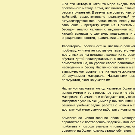
Оба эти метода в какой-то мере сходны ме
проблемного метода в том, что учитель стави
рассматривает её. В результате совместных 
действий, самостоятельно реализуемый 
актуализируется весь запас имеющихся у ни
отношение к предмету изучения. Приёмами
беседой, анализ явлений с выделением их 
каждой единицы с другими, подведение ит
определения понятия, правила или алгоритма 
Характерной особенностью частично-поиско
проблему, учитель не составляет вместе с уч
доступных детям подзадач, каждая из которы
обучает детей последовательно выполнять эт
самостоятельно, на уровне своего понимания
наблюдений и бесед. Частично-поисковый мет
эмпирическом уровне, т. е. на уровне жизнен
об изучаемом материале. Названными вы
пользуются, сколько учатся им.
Частично-поисковый метод является более 
используется и во втором, третьем и четвёр
материала. Сначала они наблюдают его, узнаю
материал с уже имеющимися у них знаниями и
решения учебных задач, работая с новым мате
достаточной мере умения работать с новым м
Комплексное использование обоих методо
справляться с поставленной задачей и полнос
прибегать к помощи учителя и товарищей, ос
усвоения на более поздних этапах обучения.