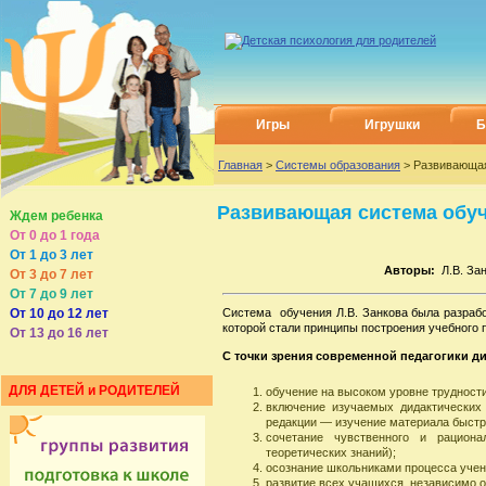
Игры
Игрушки
Б
Главная
>
Системы образования
> Развивающая
Развивающая система обуч
Ждем ребенка
От 0 до 1 года
От 1 до 3 лет
Авторы:
Л.В. Зан
От 3 до 7 лет
От 7 до 9 лет
От 10 до 12 лет
Cистема обучения Л.В. Занкова была разраб
которой стали принципы построения учебного 
От 13 до 16 лет
С точки зрения современной педагогики ди
ДЛЯ ДЕТЕЙ и РОДИТЕЛЕЙ
обучение на высоком уровне трудности
включение изучаемых дидактических
редакции — изучение материала быст
сочетание чувственного и рацион
теоретических знаний);
осознание школьниками процесса учен
развитие всех учащихся, независимо о