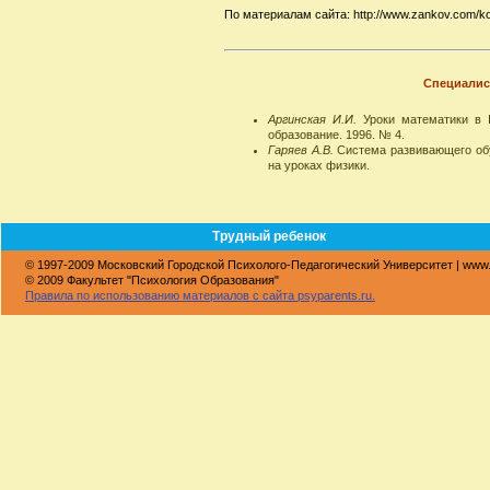
По материалам сайта: http://www.zankov.com/ko
Специалист
Аргинская И.И.
Уроки математики в I
образование. 1996. № 4.
Гаряев А.В.
Система развивающего обу
на уроках физики.
Трудный ребенок
© 1997-2009 Московский Городской Психолого-Педагогический Университет | www
© 2009 Факультет "Психология Образования"
Правила по использованию материалов с сайта psyparents.ru.