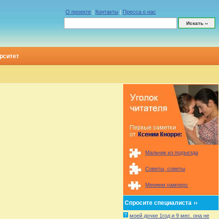
О проекте
|
Контакты
|
Пресса о нас
рситет
Мальчик из подъезда
Советы, советы
Меняем памперс
Спросите специалиста
››
?
моей дочке 1год и 9 мес. она не