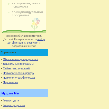
Московский Университетский
Детский Центр проводится
набор
детей в группы развития
и
подготовки к школе
Справочная
•
Образование для родителей
•
Дошкольные программы
•
Сайты для родителей
•
Психологические центры
•
Психологический словарь
•
Персоналии
Мудрые Мы
•
Говорят дети
•
Говорят родители