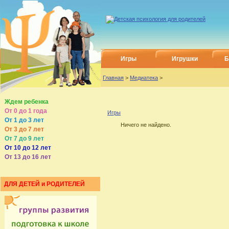
Игры
Игрушки
Б
Главная
>
Медиатека
>
Ждем ребенка
От 0 до 1 года
Игры
От 1 до 3 лет
Ничего не найдено.
От 3 до 7 лет
От 7 до 9 лет
От 10 до 12 лет
От 13 до 16 лет
ДЛЯ ДЕТЕЙ и РОДИТЕЛЕЙ