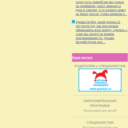
хочет есть ложкой как мы только
не пробавали, поест немного и
руки в тарелке, а то и вовсе ложку
не берет просит чтобы кормили п...
?
Здравствуйте, моей дочери 11
лет,почти год ,как она начала
обманывать всех вокруг, сделать с
этим мы ничего не можем,
разговариваем по- душам,
бездействуем или ...
Наши друзья
РОДИТЕЛЯМ и СПЕЦИАЛИСТАМ
ОБРАЗОВАТЕЛЬНАЯ
ПРОГРАММА
"Философия для детей"
СПЕЦИАЛИСТАМ
Детская психология для