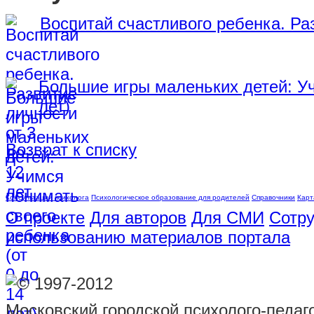
Воспитай счастливого ребенка. Раз
Большие игры маленьких детей: Уч
лет)
Возврат к списку
Консультации психолога
Психологическое образование для родителей
Справочники
Карт
О проекте
Для авторов
Для СМИ
Сотру
использованию материалов портала
© 1997-2012
Московский городской психолого-педаг