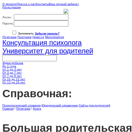
О проекте
Пресса о нас
Контакты
Ваш личный кабинет
Регистрация
Логин:
Пароль:
Запомнить
Забыли пароль?
Почитаем
Поиграем
Новости
Мероприятия
Консультация психолога
Университет для родителей
Ждем ребенка
До 1 года
От 1 до 3 лет
От 3 до 7 лет
От 7 до 9 лет
От 10 до 12 лет
От 13 до 16 лет
Cправочная:
Психологический словарик
Юридический справочник
Сайты для родителей
Главная
\
Почитаем
\
Книги
Большая родительская