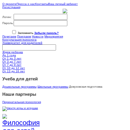
О проекте
Пресса о нас
Контакты
Ваш личный кабинет
Регистрация
Логин:
Пароль:
Запомнить
Забыли пароль?
Почитаем
Поиграем
Новости
Мероприятия
Консультация психолога
Университет для родителей
Ждем ребенка
До 1 года
От 1 до 3 лет
От 3 до 7 лет
От 7 до 9 лет
От 10 до 12 лет
От 13 до 16 лет
Учеба для детей
Дошкольные программы
Школьные программы
Довузовская подготовка
Наши партнеры
Перинатальная психология